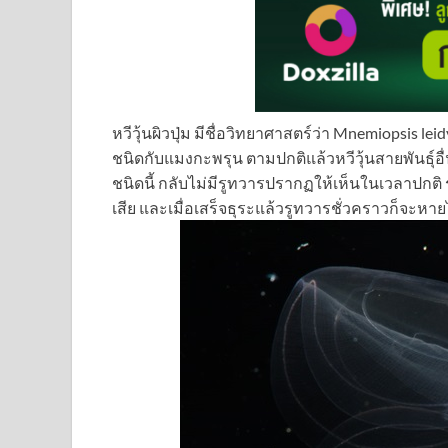
หวีวุ้นผิวปุ่ม มีชื่อวิทยาศาสตร์ว่า Mnemiopsis l
ชนิดกับแมงกะพรุน ตามปกติแล้วหวีวุ้นสายพันธุ์อื
ชนิดนี้ กลับไม่มีรูทวารปรากฏให้เห็นในเวลาปกติ
เสีย และเมื่อเสร็จธุระแล้วรูทวารชั่วคราวก็จะหาย