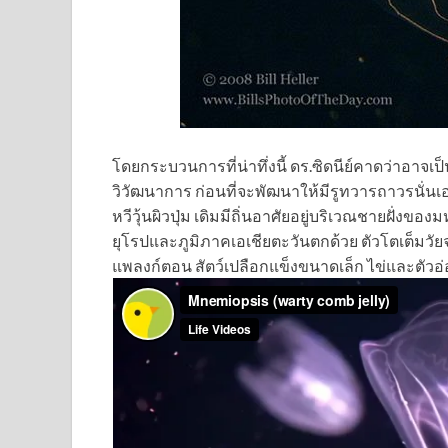
โดยกระบวนการที่น่าทึ่งนี้ ดร.ซิดนีย์คาดว่าอาจเป็
วิวัฒนาการ ก่อนที่จะพัฒนาให้มีรูทวารถาวรนั่นเ
หวีวุ้นผิวปุ่ม เดิมมีถิ่นอาศัยอยู่บริเวณชายฝั
ยุโรปและภูมิภาคเอเชียตะวันตกด้วย ตัวโตเต็ม
แพลงก์ตอน สัตว์เปลือกแข็งขนาดเล็ก ไข่และตัวอ