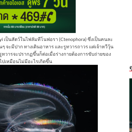
eidyi เป็นสัตว์ในไฟลัมทีโนฟอรา (Ctenophora) ซึ่งเป็นคนละ
่นๆ จะมีปาก ทางเดินอาหาร และรูทวารถาวร แต่เจ้าหวีวุ้น
 รูทวารจะปรากฏขึ้นก็ต่อเมื่อร่างกายต้องการขับถ่ายของ
ไปเหมือนไม่มีอะไรเกิดขึ้น
ด