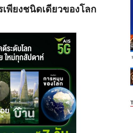
ูทวารเพียงชนิดเดียวของโลก