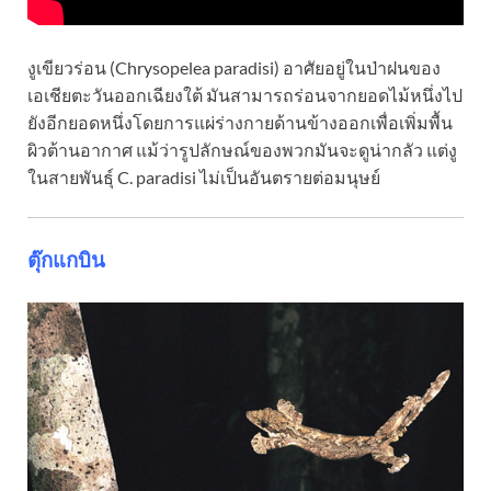
งูเขียวร่อน (Chrysopelea paradisi) อาศัยอยู่ในป่าฝนของ
เอเชียตะวันออกเฉียงใต้ มันสามารถร่อนจากยอดไม้หนึ่งไป
ยังอีกยอดหนึ่งโดยการแผ่ร่างกายด้านข้างออกเพื่อเพิ่มพื้น
ผิวต้านอากาศ แม้ว่ารูปลักษณ์ของพวกมันจะดูน่ากลัว แต่งู
ในสายพันธุ์ C. paradisi ไม่เป็นอันตรายต่อมนุษย์
ตุ๊กแกบิน