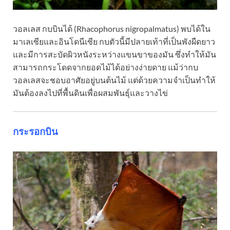
วอลเลส กบบินได้ (Rhacophorus nigropalmatus) พบได้ใน
มาเลเซียและอินโดนีเซีย กบตัวนี้มีปลายเท้าที่เป็นพังผืดยาว
และมีการสะบัดผิวหนังระหว่างแขนขาของมัน ซึ่งทำให้มัน
สามารถกระโดดจากยอดไม้ได้อย่างง่ายดาย แม้ว่ากบ
วอลเลสจะชอบอาศัยอยู่บนต้นไม้ แต่ด้วยความจำเป็นทำให้
มันต้องลงไปที่พื้นดินเพื่อผสมพันธุ์และวางไข่
กระรอกบิน