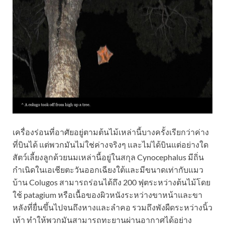
เครื่องร่อนที่อาศัยอยู่ตามต้นไม้เหล่านี้บางครั้งเรียกว่าค่าง
ที่บินได้ แต่พวกมันไม่ใช่ค่างจริงๆ และไม่ได้บินแต่อย่างใด
สัตว์เลี้ยงลูกด้วยนมเหล่านี้อยู่ในสกุล Cynocephalus มีถิ่น
กำเนิดในเอเชียตะวันออกเฉียงใต้และมีขนาดเท่ากับแมว
บ้าน Colugos สามารถร่อนได้ถึง 200 ฟุตระหว่างต้นไม้โดย
ใช้ patagium หรือเนื้อของผิวหนังระหว่างขาหน้าและขา
หลังที่ยื่นขึ้นไปจนถึงหางและลำคอ รวมถึงพังผืดระหว่างนิ้ว
เท้า ทำให้พวกมัน
สามารถทะยานผ่าน
อากาศได้อย่าง