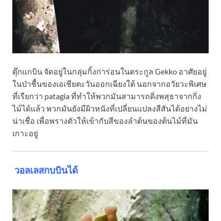
ตุ๊กแกบิน จัดอยู่ในกลุ่มกิ้งก่าร่อนในตระกูล Gekko อาศัยอยู่
ในป่าชื้นของเอเชียตะวันออกเฉียงใต้ นอกจากอวัยวะพิเศษ
ที่เรียกว่า patagia ที่ทำให้พวกมันสามารถดิ่งพสุธาจากกิ่ง
ไม้ได้แล้ว พวกมันยังมีผิวหนังที่เปลี่ยนแปลงสีสันได้อย่างไม่
น่าเชื่อ เพื่อพรางตัวให้เข้ากับสีของลำต้นของต้นไม้ที่มัน
เกาะอยู่
วอลเลสกบบินได้