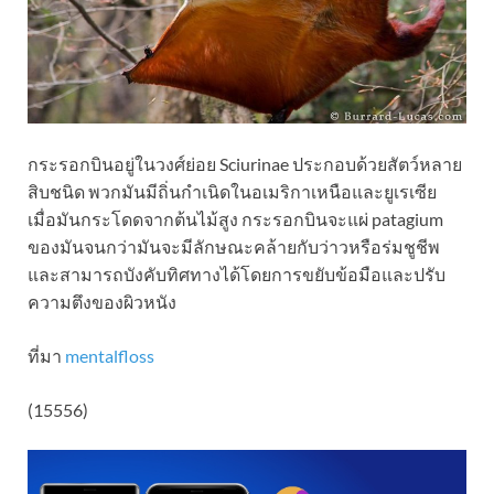
กระรอกบินอยู่ในวงศ์ย่อย Sciurinae ประกอบด้วยสัตว์หลาย
สิบชนิด พวกมันมีถิ่นกำเนิดในอเมริกาเหนือและยูเรเซีย
เมื่อมันกระโดดจากต้นไม้สูง กระรอกบินจะแผ่ patagium
ของมันจนกว่ามันจะมีลักษณะคล้ายกับว่าวหรือร่มชูชีพ
และสามารถบังคับทิศทางได้โดยการขยับข้อมือและปรับ
ความตึงของผิวหนัง
ที่มา
mentalfloss
(15556)