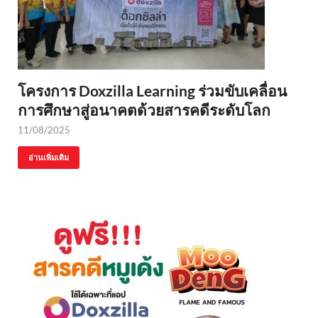
โครงการ Doxzilla Learning ร่วมขับเคลื่อน
การศึกษาสู่อนาคตด้วยสารคดีระดับโลก
11/08/2025
อ่านเพิ่มเติม