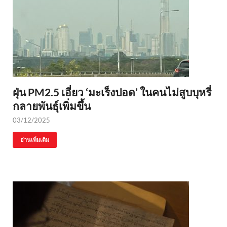
ฝุ่น PM2.5 เอี่ยว ‘มะเร็งปอด’ ในคนไม่สูบบุหรี่
กลายพันธุ์เพิ่มขึ้น
03/12/2025
อ่านเพิ่มเติม