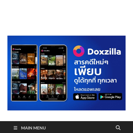
realmetro.com
MAIN MENU