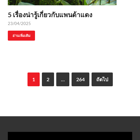
5 เรื่องน่ารู้เกี่ยวกับแพนด้าแดง
23/04/2025
อ่านเพิ่มเติม
1
2
…
264
ถัดไป