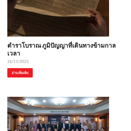
ตำราโบราณ ภูมิปัญญาที่เดินทางข้ามกาล
เวลา
26/11/2025
อ่านเพิ่มเติม