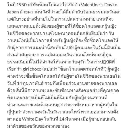
ในปี 1950 บริษัทช็อคโกแลตได้เปิดตัว Valentine ‘s Day to
Japan ด้วยความหวังที่ว่าจะได้ดื่มด่ำกับวัฒนธรรมตะวันตก
แต่มีบางอย่างที่หายไปในการแปลความหมาย แทนที่จะ
แสดงภาพแบบดั้งเดิมของผู้ชายที่ให้ช็อคโกแลตแก่ผู้หญิง
ในชีวิตของพวกเขา แต่โฆษณาตอนต้นกลับยืนยันว่า วัน
วาเลนไทน์เป็นโอกาสสำหรับผู้หญิงที่จะซื้อช็อคโกแลตให้
กับผู้ชาย การแนะนำนี้สะท้อนไปยังผู้คน และในวันนี้มันเป็น
ส่วนสำคัญของการเฉลิมฉลองวันวาเลนไทน์ของญี่ปุ่น
ธรรมเนียมนี้ไม่ได้จำกัดให้เฉพาะกับคู่รัก ในการปฏิบัติที่
เรียกว่า giri choco (แปลว่า “ช็อกโกแลตตามหน้าที่”) ผู้หญิง
คาดว่าจะซื้อช็อคโกแลตให้กับผู้ชายในชีวิตของพวกเธอใน
วันที่ 14 กุมภาพันธ์ รวมถึงเพื่อนร่วมงานชายของพวกเธอ
ด้วย สิ่งนี้มีราคาแพงและซับซ้อนทางสังคมอย่างที่คุณคาด
คิด และกลายเป็นที่ไม่เป็นที่นิยมกับผู้หญิง จนสถานที่
ทำงานหลายแห่งต้องแบนgiri chocoทั้งหมด หากผู้หญิงใน
ญี่ปุ่นกำลังหวาดหวั่นในวันวาเลนไทน์ พวกเธอสามารถตั้ง
ตาคอย White Day ในวันที่ 14 มีนาคม เมื่อผู้ชายตอบกลับ
มาด้วยของขวัญของพวกเขาเอง