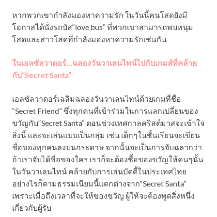
หากพวกเขากำลังมองหาความรัก ในวันนี้คนโสดยังมี
โอกาสได้นั่งรถบัส“love bus” ที่พวกเขาสามารถพบหนุม
โสดและสาวโสดที่กำลังมองหาความรักเช่นกัน
ในเอลซัลวาดอร์…ฉลองวันวาเลนไทน์ไปกับเกมส์ที่คล้าย
กับ“Secret Santa”
เอลซัลวาดอร์เฉลิมฉลองวันวาเลนไทน์ด้วยเกมที่ชื่อ
“Secret Friend” ซึ่งทุกคนที่เข้าร่วมในการแลกเปลี่ยนของ
ขวัญกับ“Secret Santa” ตอนช่วงเทศกาลคริสต์มาสจะเข้าใจ
สิ่งนี้ และจะเล่นแบบเป็นกลุ่ม เช่น เด็กๆในชั้นเรียนจะเขียน
ชื่อของทุกคนลงบนกระดาษ จากนั้นจะเป็นการจับฉลากว่า
ถ้าเราจับได้ชื่อของใคร เราก็จะต้องซื้อของขวัญให้คนๆนั้น
ในวันวาเลนไทน์ คล้ายกับการเล่นบัดดี้ในประเทศไทย
อย่างไรก็ตามธรรมเนียมนี้แตกต่างจาก“Secret Santa”
เพราะเมื่อถึงเวลาที่จะให้ของขวัญ ผู้ให้จะต้องพูดสิ่งหนึ่ง
เกี่ยวกับผู้รับ