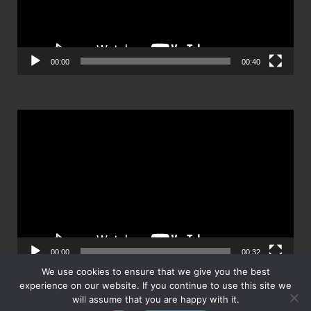
00:00
00:40
ตัว
เล่น
ไฟล์
วิดีโอ
00:00
00:32
We use cookies to ensure that we give you the best
experience on our website. If you continue to use this site we
will assume that you are happy with it.