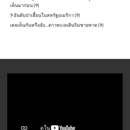
เห็นมาก่อน (9)
9 อันดับป่าเฮี้ยนในสหรัฐอเมริกา (9)
เคยเห็นกันหรือยัง…ดาวทะเลเดินริมชายหาด (9)