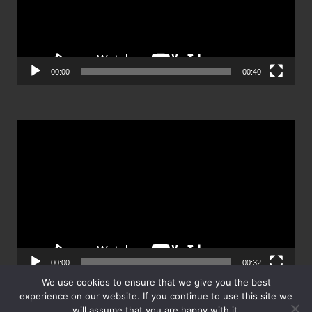
00:00
00:40
ตัว
เล่น
ไฟล์
วิดีโอ
00:00
00:32
We use cookies to ensure that we give you the best
experience on our website. If you continue to use this site we
will assume that you are happy with it.