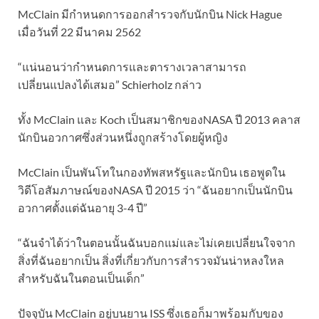
McClain มีกำหนดการออกสำรวจกับนักบิน Nick Hague
เมื่อวันที่ 22 มีนาคม 2562
“แน่นอนว่ากำหนดการและตารางเวลาสามารถ
เปลี่ยนแปลงได้เสมอ” Schierholz กล่าว
ทั้ง McClain และ Koch เป็นสมาชิกของNASA ปี 2013 คลาส
นักบินอวกาศซึ่งส่วนหนึ่งถูกสร้างโดยผู้หญิง
McClain เป็นพันโทในกองทัพสหรัฐและนักบิน เธอพูดใน
วิดีโอสัมภาษณ์ของNASA ปี 2015 ว่า “ฉันอยากเป็นนักบิน
อวกาศตั้งแต่ฉันอายุ 3-4 ปี”
“ฉันจำได้ว่าในตอนนั้นฉันบอกแม่และไม่เคยเปลี่ยนใจจาก
สิ่งที่ฉันอยากเป็น สิ่งที่เกี่ยวกับการสำรวจมันน่าหลงใหล
สำหรับฉันในตอนเป็นเด็ก”
ปัจจุบัน McClain อยู่บนยาน ISS ซึ่งเธอก็มาพร้อมกับของ