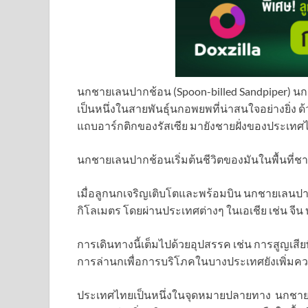
นกชายเลนปากช้อน (Spoon-billed Sandpiper) น
เป็นหนึ่งในสายพันธุ์นกอพยพที่น่าสนใจอย่างยิ่ง
แถบอาร์กติกของรัสเซีย มายังชายฝั่งของประเท
นกชายเลนปากช้อนเริ่มต้นชีวิตของมันในพื้นที่ช
เมื่อลูกนกเจริญเติบโตและพร้อมบิน นกชายเลนปา
กิโลเมตร โดยผ่านประเทศต่างๆ ในเอเชีย เช่น จี
การเดินทางนี้เต็มไปด้วยอุปสรรค เช่น การสูญเสี
การล่านกเพื่อการบริโภคในบางประเทศยังเพิ่มควา
ประเทศไทยเป็นหนึ่งในจุดหมายปลายทาง นกชายเ