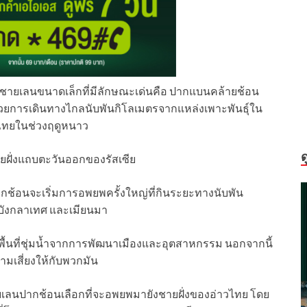
กชายเลนขนาดเล็กที่มีลักษณะเด่นคือ ปากแบนคล้ายช้อน
 ด้วยการเดินทางไกลนับพันกิโลเมตรจากแหล่งเพาะพันธุ์ใน
ศไทยในช่วงฤดูหนาว
ด
ายฝั่งแถบตะวันออกของรัสเซีย
กช้อนจะเริ่มการอพยพครั้งใหญ่ที่กินระยะทางนับพัน
น บังกลาเทศ และเมียนมา
ยพื้นที่ชุ่มน้ำจากการพัฒนาเมืองและอุตสาหกรรม นอกจากนี้
มเสี่ยงให้กับพวกมัน
ลนปากช้อนเลือกที่จะอพยพมายังชายฝั่งของอ่าวไทย โดย