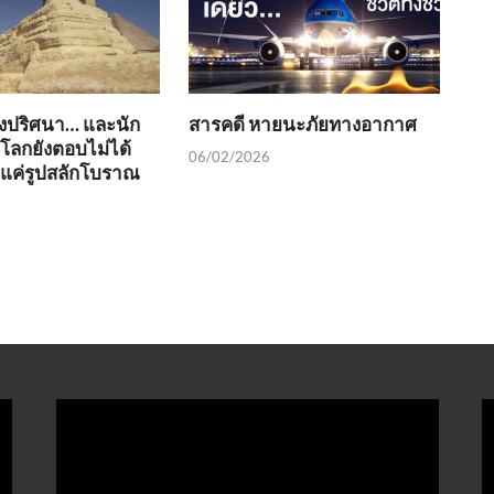
่งปริศนา… และนัก
สารคดี หายนะภัยทางอากาศ
วโลกยังตอบไม่ได้
06/02/2026
ช่แค่รูปสลักโบราณ
ตัว
ต
เล่น
เ
ไฟล์
ไ
วิดีโอ
ว