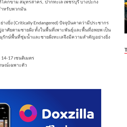
ที่โคกขาม สมุทรสาคร, ปากทะเล เพชรบุรี บางปะกง
ัญสำหรับพวกมัน
างยิ่ง (Critically Endangered) ปัจจุบันคาดว่ามีประชากร
ู่อาศัยตามชายฝั่ง ทั้งในพื้นที่เพาะพันธุ์และพื้นที่อพยพ เป็น
กษ์พื้นที่ชุ่มน้ำและชายฝั่งทะเลจึงมีความสำคัญอย่างยิ่ง
14-17 เซนติเมตร
ักษณ์เฉพาะตัว