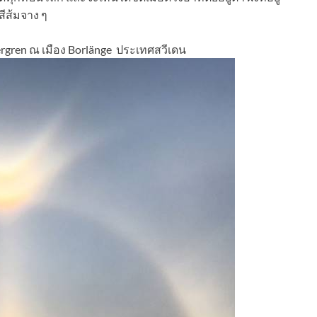
สีส้มจาง ๆ
ergren ณ เมือง Borlänge ประเทศสวีเดน