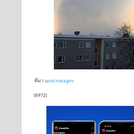
ที่มา
apod.nasa.gov
(8972)