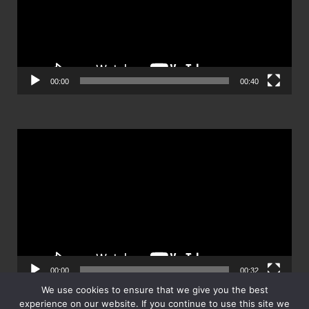
00:00
00:40
ตัว
เล่น
ไฟล์
วิดีโอ
00:00
00:32
We use cookies to ensure that we give you the best
experience on our website. If you continue to use this site we