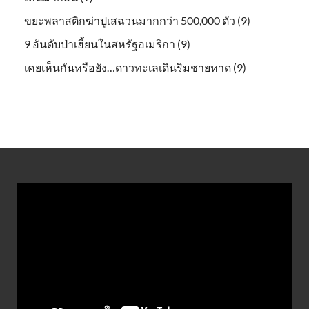
ขยะพลาสติกฆ่าปูเสฉวนมากกว่า 500,000 ตัว (9)
9 อันดับป่าเฮี้ยนในสหรัฐอเมริกา (9)
เคยเห็นกันหรือยัง…ดาวทะเลเดินริมชายหาด (9)