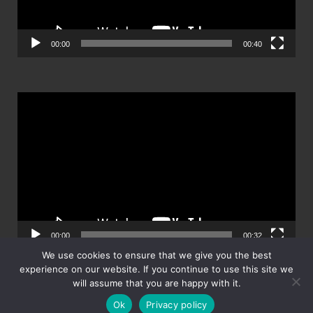
00:00
00:40
ตัว
เล่น
ไฟล์
วิดีโอ
00:00
00:32
We use cookies to ensure that we give you the best
experience on our website. If you continue to use this site we
will assume that you are happy with it.
Ok
Privacy policy
Powered by
WordPress
and
HitMag
.