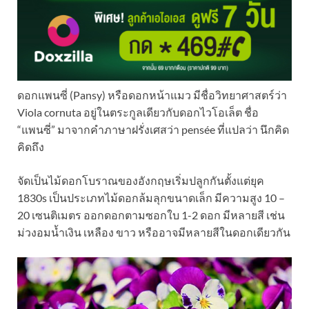
ดอกแพนซี่ (Pansy) หรือดอกหน้าแมว มีชื่อวิทยาศาสตร์ว่า
Viola cornuta อยู่ในตระกูลเดียวกับดอกไวโอเล็ต ชื่อ
“แพนซี่” มาจากคำภาษาฝรั่งเศสว่า pensée ที่แปลว่า นึกคิด
คิดถึง
จัดเป็นไม้ดอกโบราณของอังกฤษเริ่มปลูกกันตั้งแต่ยุค
1830s เป็นประเภทไม้ดอกล้มลุกขนาดเล็ก มีความสูง 10 –
20 เซนติเมตร ออกดอกตามซอกใบ 1-2 ดอก มีหลายสี เช่น
ม่วงอมน้ำเงิน เหลือง ขาว หรืออาจมีหลายสีในดอกเดียวกัน