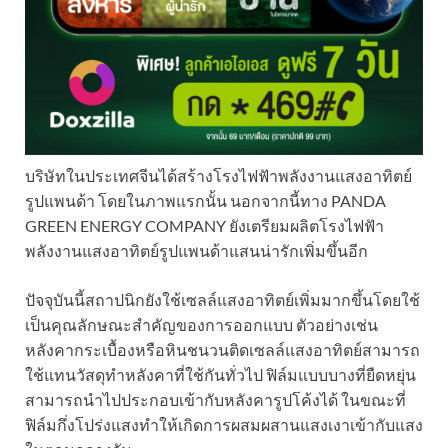
บริษัทในประเทศจีนได้สร้างโรงไฟฟัาพลังงานแสงอาทิตย์
รูปแพนด้า โดยในภาพแรกนั้น นอกจากนี้ทาง PANDA
GREEN ENERGY COMPANY ยังเตรียมผลิตโรงไฟฟัา
พลังงานแสงอาทิตย์รูปแพนด้าแสนน่ารักเพิ่มขึ้นอีก
ปัจจุบันนี้สถาปนิกยังใช้เซลล์แสงอาทิตย์เพิ่มมากขึ้นโดยใช้
เป็นคุณลักษณะสำคัญของการออกแบบ ตัวอย่างเช่น
หลังคากระเบื้องหรือหินชนวนติดเซลล์แสงอาทิตย์สามารถ
ใช้แทนวัสดุทำหลังคาที่ใช้กันทั่วไป ฟิล์มแบบบางที่ยืดหยุ่น
สามารถนำไปประกอบเข้ากับหลังคารูปโค้งได้ ในขณะที่
ฟิล์มกึ่งโปร่งแสงทำให้เกิดการผสมผสานแสงเงาเข้ากับแสง