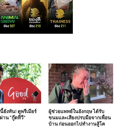
้ยังทัน! ดูพรีเมียร์
ผู้ช่วยแพทย์ในอังกฤษ ได้รับ
่าน “กู๊ดทีวี”
ขนมและเสียงปรบมือจากเพื่อน
บ้าน ก่อนออกไปทำงานสู้โค