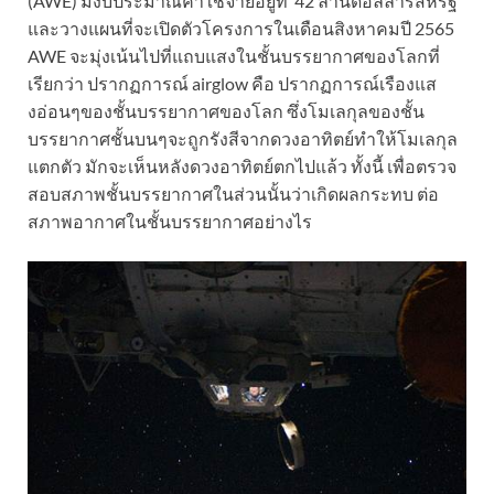
(AWE) มีงบประมาณค่าใช้จ่ายอยู่ที่ 42 ล้านดอลล่าร์สหรัฐ
และวางแผนที่จะเปิดตัวโครงการในเดือนสิงหาคมปี 2565
AWE จะมุ่งเน้นไปที่แถบแสงในชั้นบรรยากาศของโลกที่
เรียกว่า ปรากฏการณ์ airglow คือ ปรากฏการณ์เรืองแส
งอ่อนๆของชั้นบรรยากาศของโลก ซึ่งโมเลกุลของชั้น
บรรยากาศชั้นบนๆจะถูกรังสีจากดวงอาทิตย์ทำให้โมเลกุล
แตกตัว มักจะเห็นหลังดวงอาทิตย์ตกไปแล้ว ทั้งนี้ เพื่อตรวจ
สอบสภาพชั้นบรรยากาศในส่วนนั้นว่าเกิดผลกระทบ ต่อ
สภาพอากาศในชั้นบรรยากาศอย่างไร