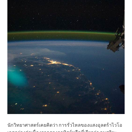
นักวิทยาศาสตร์เคยคิดว่า การรั่วไหลของแสงอุลตร้าไวโอ