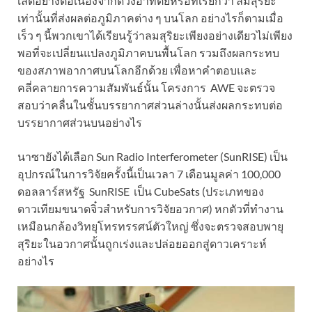
เลตอย่างต่อเนื่องจากดวงอาทิตย์หรือที่เรียกว่า ลมสุริยะ
เท่านั้นที่ส่งผลต่อภูมิภาคต่าง ๆ บนโลก อย่างไรก็ตามเมื่อ
เร็ว ๆ นี้พวกเขาได้เรียนรู้ว่าลมสุริยะเพียงอย่างเดียวไม่เพียง
พอที่จะเปลี่ยนแปลงภูมิภาคบนพื้นโลก รวมถึงผลกระทบ
ของสภาพอากาศบนโลกอีกด้วย เพื่อหาคำตอบและ
คลี่คลายการความสัมพันธ์นั้น โครงการ AWE จะตรวจ
สอบว่าคลื่นในชั้นบรรยากาศส่วนล่างนั้นส่งผลกระทบต่อ
บรรยากาศส่วนบนอย่างไร
นาซายังได้เลือก Sun Radio Interferometer (SunRISE) เป็น
อุปกรณ์ในการวิจัยครั้งนี้เป็นเวลา 7 เดือนมูลค่า 100,000
ดอลลาร์สหรัฐ SunRISE เป็น CubeSats (ประเภทของ
ดาวเทียมขนาดจิ๋วสำหรับการวิจัยอวกาศ) หกตัวที่ทำงาน
เหมือนกล้องวิทยุโทรทรรศน์ตัวใหญ่ ซึ่งจะตรวจสอบพายุ
สุริยะในอวกาศนั้นถูกเร่งและปล่อยออกสู่ดาวเคราะห์
อย่างไร