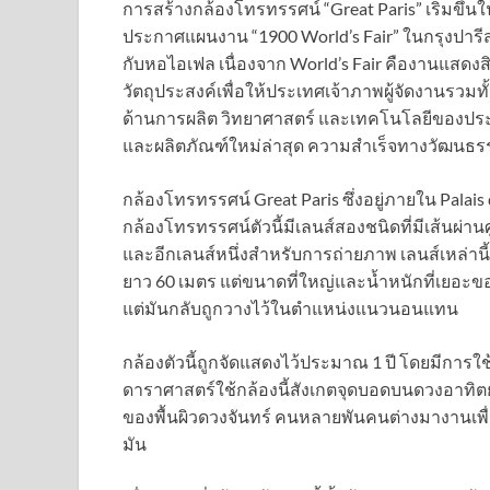
การสร้างกล้องโทรทรรศน์ “Great Paris” เริ่มขึ้นใน
ประกาศแผนงาน “1900 World’s Fair” ในกรุงปารีส 
กับหอไอเฟล เนื่องจาก World’s Fair คืองานแสดงสินค
วัตถุประสงค์เพื่อให้ประเทศเจ้าภาพผู้จัดงานรวม
ด้านการผลิต วิทยาศาสตร์ และเทคโนโลยีของประ
และผลิตภัณฑ์ใหม่ล่าสุด ความสำเร็จทางวัฒนธร
กล้องโทรทรรศน์ Great Paris ซึ่งอยู่ภายใน Palai
กล้องโทรทรรศน์ตัวนี้มีเลนส์สองชนิดที่มีเส้นผ่า
และอีกเลนส์หนึ่งสำหรับการถ่ายภาพ เลนส์เหล่านี
ยาว 60 เมตร แต่ขนาดที่ใหญ่และน้ำหนักที่เยอะข
แต่มันกลับถูกวางไว้ในตำแหน่งแนวนอนแทน
กล้องตัวนี้ถูกจัดแสดงไว้ประมาณ 1 ปี โดยมีการใช
ดาราศาสตร์ใช้กล้องนี้สังเกตจุดบอดบนดวงอาทิ
ของพื้นผิวดวงจันทร์ คนหลายพันคนต่างมางานเพื่อ
มัน