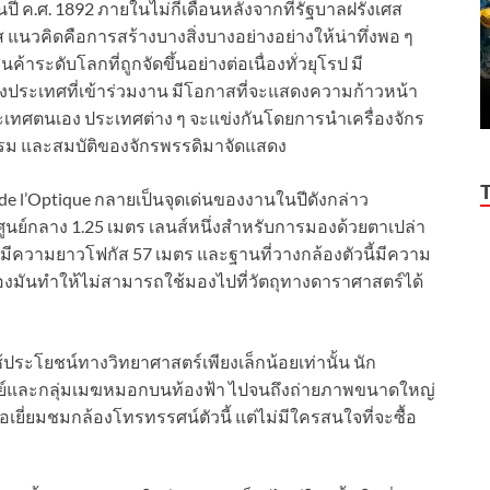
ปี ค.ศ. 1892 ภายในไม่กี่เดือนหลังจากที่รัฐบาลฝรั่งเศส
แนวคิดคือการสร้างบางสิ่งบางอย่างอย่างให้น่าทึ่งพอ ๆ
้าระดับโลกที่ถูกจัดขึ้นอย่างต่อเนื่องทั่วยุโรป มี
ทั้งประเทศที่เข้าร่วมงาน มีโอกาสที่จะแสดงความก้าวหน้า
เทศตนเอง ประเทศต่าง ๆ จะแข่งกันโดยการนำเครื่องจักร
รม และสมบัติของจักรพรรดิมาจัดแสดง
s de l’Optique กลายเป็นจุดเด่นของงานในปีดังกล่าว
นศูนย์กลาง 1.25 เมตร เลนส์หนึ่งสำหรับการมองด้วยตาเปล่า
้มีความยาวโฟกัส 57 เมตร และฐานที่วางกล้องตัวนี้มีความ
องมันทำให้ไม่สามารถใช้มองไปที่วัตถุทางดาราศาสตร์ได้
้ประโยชน์ทางวิทยาศาสตร์เพียงเล็กน้อยเท่านั้น นัก
ตย์และกลุ่มเมฆหมอกบนท้องฟ้า ไปจนถึงถ่ายภาพขนาดใหญ่
เยี่ยมชมกล้องโทรทรรศน์ตัวนี้ แต่ไม่มีใครสนใจที่จะซื้อ