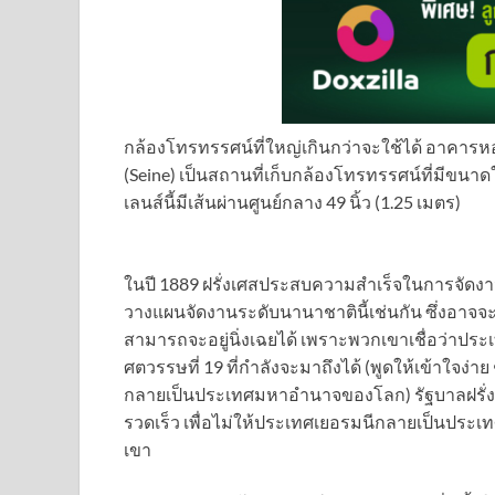
กล้องโทรทรรศน์ที่ใหญ่เกินกว่าจะใช้ได้ อาคารหอดูด
(Seine) เป็นสถานที่เก็บกล้องโทรทรรศน์ที่มีขนาดใ
เลนส์นี้มีเส้นผ่านศูนย์กลาง 49 นิ้ว (1.25 เมตร)
ในปี 1889 ฝรั่งเศสประสบความสำเร็จในการจัดงาน W
วางแผนจัดงานระดับนานาชาตินี้เช่นกัน ซึ่งอาจจะจั
สามารถจะอยู่นิ่งเฉยได้ เพราะพวกเขาเชื่อว่าประ
ศตวรรษที่ 19 ที่กำลังจะมาถึงได้ (พูดให้เข้าใจง่า
กลายเป็นประเทศมหาอำนาจของโลก) รัฐบาลฝรั่งเศสจ
รวดเร็ว เพื่อไม่ให้ประเทศเยอรมนีกลายเป็
เขา