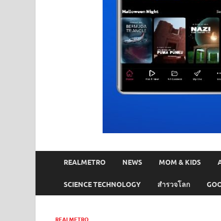
REALMETRO
NEWS
MOM & KIDS
SCIENCE TECHNOLOGY
สำรวจโลก
GOO
REALMETRO