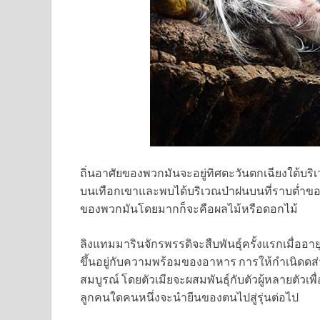
ถิ่นอาศัยของพวกมันจะอยู่ทิศตะวันตกเฉียงใต้บร
บนเทือกเขาและพบได้บริเวณป่าฝนบนที่ราบต่ำ
ของพวกมันโดยมากก็จะคือผลไม้หรือดอกไม้
ลิงแทมมารินจักรพรรดิจะสืบพันธุ์ครั้งแรกเมื่ออาย
ขึ้นอยู่กับความพร้อมของอาหาร การให้กำเนิดดส่
สมบูรณ์ โดยตัวเมียจะผสมพันธุ์กับตัวผู้หลายตัวเพื
ลูกคนใดคนหนึ่งจะนำยีนของตนไปสู่รุ่นต่อไป