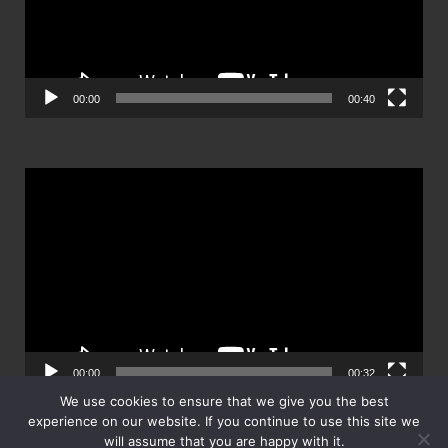
00:00
00:40
ตัว
เล่น
ไฟล์
วิดีโอ
00:00
00:32
We use cookies to ensure that we give you the best
experience on our website. If you continue to use this site we
will assume that you are happy with it.