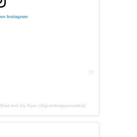
 on Instagram
 Brad and Joy Ryan (@grandmajoysroadtrip)