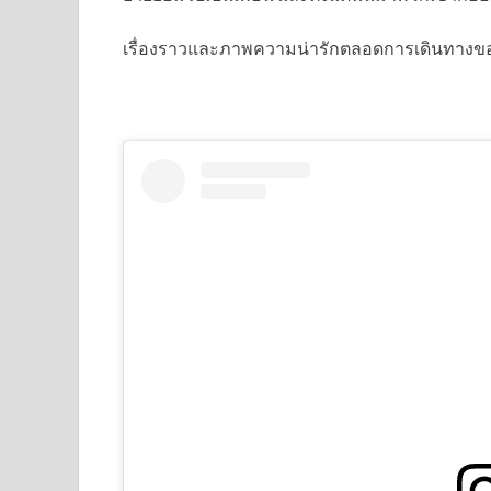
เรื่องราวและภาพความน่ารักตลอดการเดินทางของทั