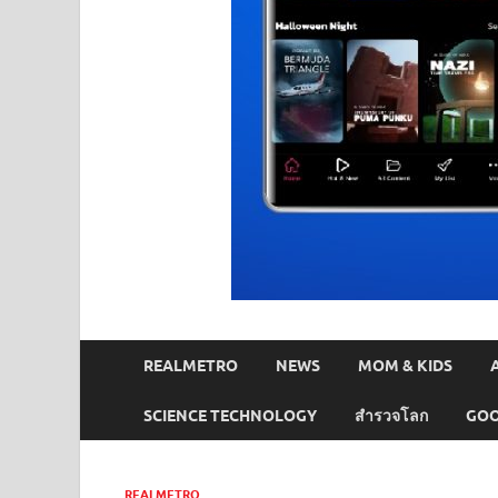
REALMETRO
NEWS
MOM & KIDS
SCIENCE TECHNOLOGY
สำรวจโลก
GOO
REALMETRO