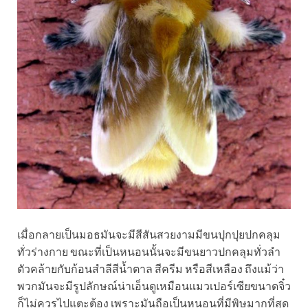
เมื่อกลายเป็นมอธมันจะมีสีสันสวยงามมีขนปุกปุยปกคลุม
ทั่วร่างกาย ขณะที่เป็นหนอนนั้นจะมีขนยาวปกคลุมทั่วลำ
ตัวคล้ายกับก้อนสำลีสีน้ำตาล สีครีม หรือสีเหลือง ถึงแม้ว่า
พวกมันจะมีรูปลักษณ์น่าเอ็นดูเหมือนแมวเปอร์เซียขนาดจิ๋ว
ก็ไม่ควรไปแตะต้อง เพราะมันถือเป็นหนอนที่มีพิษมากที่สุด