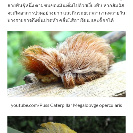
สายพันธุ์หนึ่ง ตามขนของมันเต็มไปด้วยเงี่ยงพิษ หากสัมผัส
จะเกิดอาการปวดอย่างมาก และกินระยะเวลานานหลายวัน
บางรายอาจถึงขั้นปวดหัว คลื่นไส้อาเจียน และช็อกได้
youtube.com/Puss Caterpillar Megalopyge opercularis