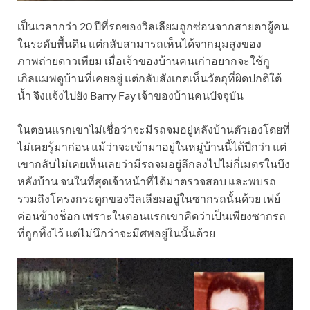
เป็นเวลากว่า 20 ปีที่รถของวิลเลียมถูกซ่อนจากสายตาผู้คน
ในระดับพื้นดิน แต่กลับสามารถเห็นได้จากมุมสูงของ
ภาพถ่ายดาวเทียม เมื่อเจ้าของบ้านคนเก่าอยากจะใช้กู
เกิลแมพดูบ้านที่เคยอยู่ แต่กลับ
สังเกตเห็นวัตถุที่ผิดปกติใต้
น้ำ จึงแจ้งไปยัง Barry Fay เจ้าของบ้านคนปัจจุบัน
ในตอนแรกเขาไม่เชื่อว่าจะมีรถจมอยู่หลังบ้านตัวเองโดยที่
ไม่เคยรู้มาก่อน แม้ว่าจะเข้ามาอยู่ในหมู่บ้านนี้ได้ปีกว่า แต่
เขากลับไม่เคยเห็นเลยว่ามีรถจมอยู่ลึกลงไปไม่กี่เมตรในบึง
หลังบ้าน จนในที่สุดเจ้าหน้าที่ได้มาตรวจสอบ และพบรถ
รวมถึงโครงกระดูกของวิลเลียมอยู่ในซากรถนั้นด้วย เฟย์
ค่อนข้างช็อก เพราะในตอนแรก
เขาคิดว่าเป็นเพียงซากรถ
ที่ถูกทิ้งไว้ แต่ไม่นึกว่าจะมีศพอยู่ในนั้นด้วย