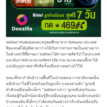
Valtteri Mulkahainen ครูพลศึกษาจาก Sotkamo ประเทศ
ฟินแลนด์ได้อุทิศเวลาว่างให้กับการถ่ายภาพเป็นอย่างมาก
ในช่วงหกปีที่ผ่านมา Valtteri ได้ถ่ายภาพสัตว์ป่าในประเทศ
และจับภาพช่วงเวลามหัศจรรย์มากมาย และตอนนี้เขาได้
แบ่งปันรูปภาพน่าทึ่งที่ครั้งหนึ่งเขาเคยถ่ายไว้ได้
ขณะที่เขากำลังสำรวจพื้นที่ในป่าเขตหนาว เขาสังเกตเห็น
หมีเข้ามาในที่โล่งพร้อมกับลูกเล็ก ๆ สองสามตัว “ลูกหมี
ทำตัวเหมือนเด็กเล็กๆ ” Valtteri กล่าว “ลูกหมีเล่นกันและ
เริ่มต่อสู้กันเล็กน้อย ฉันรู้สึกเหมือนอยู่บนสนามเด็กเล่นหน้า
บ้านของฉัน ที่เด็กๆ กำลังเล่นกันอย่างร่าเริง มันเหมือนกับ