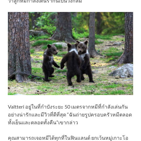
ว่าลูกหมีกำลังเต้นรำกันเป็นวงกลม”
Valtteri อยู่ในที่กำบังระยะ 50 เมตรจากหมีที่กำลังเล่นกัน
อย่างน่ารักและมีวิวที่ดีที่สุด “ฉันถ่ายรูปครอบครัวหมีตลอด
ทั้งเย็นและตลอดทั้งคืน”เขากล่าว
คุณสามารถเจอหมีได้ทุกที่ในฟินแลนด์ ยกเว้นหมู่เกาะโอ