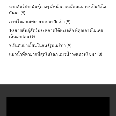
หากสัตว์สายพันธุ์ต่างๆ มีหน้าตาเหมือนแมวจะเป็นยังไง
กันนะ (9)
ภาพโลมาเสพยาจากปลาปักเป้า (9)
10 สายพันธุ์สัตว์ประหลาดใต้ทะเลลึก ที่คุณอาจไม่เคย
เห็นมาก่อน (9)
9 อันดับป่าเฮี้ยนในสหรัฐอเมริกา (9)
แมวน้ำที่หายากที่สุดในโลก แมวน้ำวงแหวนไซมา (8)