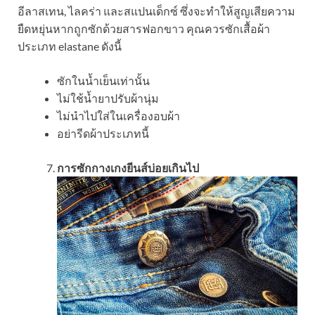
อีลาสเทน, ไลคร่า และสแปนเด็กซ์ ซึ่งจะทำให้สูญเสียความ
ยืดหยุ่นหากถูกซักด้วยสารฟอกขาว คุณควรซักเสื้อผ้า
ประเภท elastane ดังนี้
ซักในน้ำเย็นเท่านั้น
ไม่ใช้น้ำยาปรับผ้านุ่ม
ไม่นำไปใส่ในเครื่องอบผ้า
อย่ารีดผ้าประเภทนี้
การซักกางเกงยีนส์บ่อยเกินไป