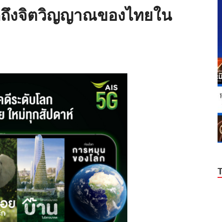
อกถึงจิตวิญญาณของไทยใน