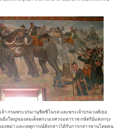
เจ้า กรมพระปรมานุชิตชิโนรส และพระเจ้าบรมวงศ์เธอ
ันยิ่งใหญ่ของสมเด็จพระนเรศวรมหาราช กษัตริย์แห่งกรุง
งพม่า และเหตุการณ์ดังกล่าวได้รับการกล่าวขานโดยคน