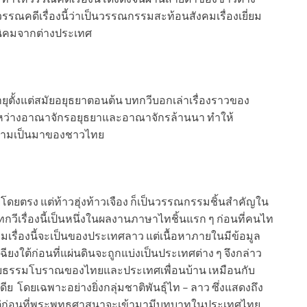
รรณคดีเรื่องนี้ว่าเป็นวรรณกรรมสะท้อนสังคมเรื่องเยี่ยม
นิคมจากต่างประเทศ
อายุตั้งแต่สมัยอยุธยาตอนต้น บทกวีบอกเล่าเรื่องราวของ
หว่างอาณาจักรอยุธยาและอาณาจักรล้านนา ทำให้
ความเป็นมาของชาวไทย
โดยตรง แต่ท้าวฮุ่งท้าวเจือง ก็เป็นวรรณกรรมชิ้นสำคัญใน
ีเรื่องนี้เป็นหนึ่งในผลงานภาษาไทชิ้นแรก ๆ ก่อนที่คนไท
รื่องนี้จะเป็นของประเทศลาว แต่เนื้อหาภายในมีข้อมูล
ฉียงใต้ก่อนที่แผ่นดินจะถูกแบ่งเป็นประเทศต่าง ๆ จึงกล่าว
อารยธรรมโบราณของไทยและประเทศเพื่อนบ้าน เหมือนกับ
โดยเฉพาะอย่างยิ่งกลุ่มชาติพันธุ์ไท – ลาว ซึ่งแสดงถึง
งแต่ก่อนที่พระพุทธศาสนาจะเข้ามามีบทบาทในประเทศไทย