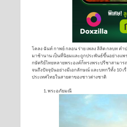
โคลง ฉันท์ กาพย์ กลอน ร่าย เพลง ลิลิต กลบท คำปร
มาช้านาน เป็นที่นิยมและถูกประพันธ์ขึ้นอย่างแพ
กษัตริย์ไทยหลายพระองค์ก็ทรงพระปรีชาสามารถในด้
จนถึงปัจจุบันอย่างมีเอกลักษณ์ และบทกวีทั้ง 10 เร
ประเทศไทยในสายตาของชาวต่างชาติ
พระอภัยมณี