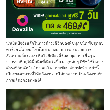
น้ำเป็นปัจจัยหลักในการดำรงชีวิตของพืชทุกชนิด พืชดูดซับ
คาร์บอนไดออกไซด์ในอากาศผ่านการกระบวนการ
สังเคราะห์แสงและพืชใบสีเขียวนี้รับธาตุอาหารอื่นๆ มา
จากรากที่อยู่ใต้พื้นดินที่เติบโตขึ้น ธาตุหลักๆ ที่พืชใช้ในการ
ดำรงชีวิต คือ ไนโตรเจน โพแทสเซียม ฟอสฟอรัส เหล่านี้
เป็นธาตุอาหารที่ให้พลังงาน แต่ไม่สามารถเป็นพลังงานต่อ
การผลิดอกออกผลได้