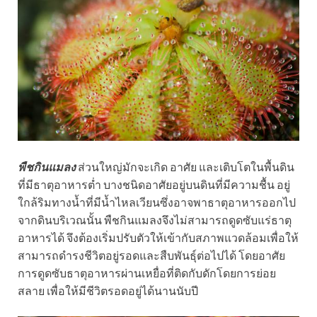
พืชกินแมลง
ส่วนใหญ่มักจะเกิด อาศัย และเติบโตในพื้นดิน
ที่มีธาตุอาหารต่ำ บางชนิดอาศัยอยู่บนดินที่มีความชื้น อยู่
ใกล้ริมทางน้ำที่มีน้ำไหลเวียนซึ่งอาจพาธาตุอาหารออกไป
จากดินบริเวณนั้น พืชกินแมลงจึงไม่สามารถดูดซับแร่ธาตุ
อาหารได้ จึงต้องเริ่มปรับตัวให้เข้ากับสภาพแวดล้อมเพื่อให้
สามารถดำรงชีวิตอยู่รอดและสืบพันธุ์ต่อไปได้ โดยอาศัย
การดูดซับธาตุอาหารผ่านเหยื่อที่ติดกับดักโดยการย่อย
สลาย เพื่อให้มีชีวิตรอดอยู่ได้นานนับปี