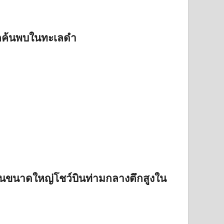
 ถูกค้นพบในทะเลดำ
ินขนาดใหญ่โชว์บินท่ามกลางตึกสูงใน