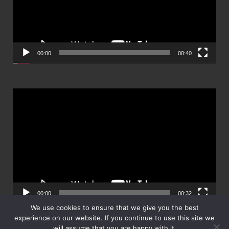
00:00
00:40
ตัว
เล่น
ไฟล์
วิดีโอ
00:00
00:32
We use cookies to ensure that we give you the best
experience on our website. If you continue to use this site we
will assume that you are happy with it.