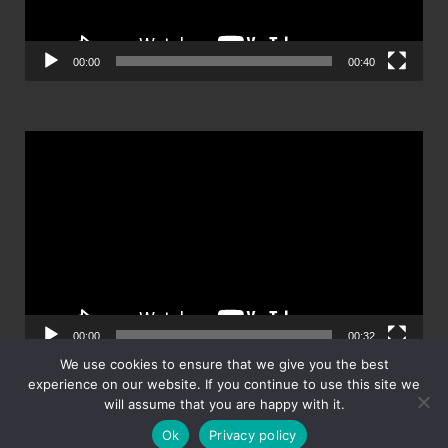
00:00
00:40
ตัว
เล่น
ไฟล์
วิดีโอ
00:00
00:32
We use cookies to ensure that we give you the best
experience on our website. If you continue to use this site we
will assume that you are happy with it.
Ok
Privacy policy
Powered by
WordPress
and
HitMag
.