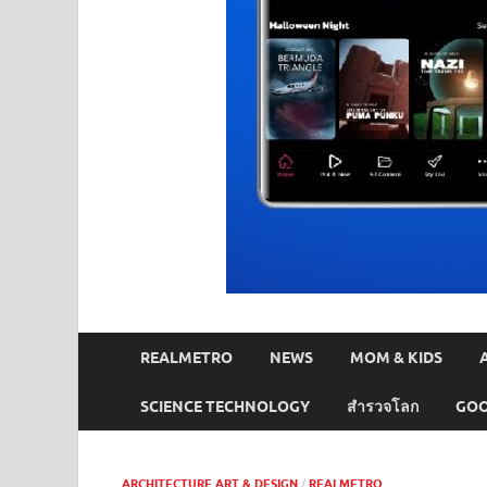
REALMETRO
NEWS
MOM & KIDS
SCIENCE TECHNOLOGY
สำรวจโลก
GOO
ARCHITECTURE ART & DESIGN
/
REALMETRO