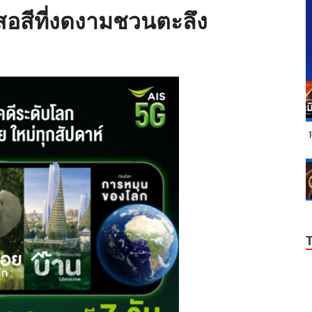
อสีที่งดงามชวนตะลึง