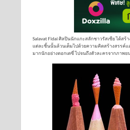
Salavat Fidai ศิลปินนักแกะสลักชาวรัสเซีย ได้สร
แต่ละชิ้นนั้นล้วนเต็มไปด้วยความคิดสร้างสรรค์และ
มากนักอย่างดอกเดซี่ ไปจนถึงตัวละครจากภาพยนต