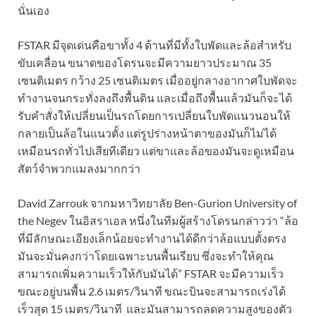
นั่นเอง
FSTAR มีจุดเด่นคือขาทั้ง 4 ด้านที่มีทั้งใบพัดและล้อสำหรับ
ขับเคลื่อน ขนาดของโดรนจะมีความยาวประมาณ 35
เซนติเมตร กว้าง 25 เซนติเมตร เมื่ออยู่กลางอากาศใบพัดจะ
ทำงานจนกระทั่งลงถึงพื้นดิน และเมื่อถึงพื้นแล้วมันก็จะได้
รับคำสั่งให้เปลี่ยนเป็นรถโดยการเปลี่ยนใบพัดแนวนอนให้
กลายเป็นล้อในแนวตั้ง แต่รูปร่างหน้าตาของมันก็ไม่ได้
เหมือนรถทั่วไปเสียทีเดียว แต่ขาและล้อของมันจะดูเหมือน
สัตว์จำพวกแมลงมากกว่า
David Zarrouk จากมหาวิทยาลัย Ben-Gurion University of
the Negev ในอิสราเอล หนึ่งในทีมผู้สร้างโดรนกล่าวว่า “ล้อ
ที่มีลักษณะเอียงเล็กน้อยจะทำงานได้ดีกว่าล้อแบบตั้งตรง
มันจะมั่นคงกว่าโดยเฉพาะบนพื้นเรียบ ซึ่งจะทำให้คุณ
สามารถเพิ่มความเร็วให้กับมันได้” FSTAR จะมีความเร็ว
ขณะอยู่บนพื้น 2.6 เมตร/วินาที
ขณะบินจะ
สามารถเร่งได้
เร็วสุด 15 เมตร/วินาที และมันสามารถลดความสูงของตัว