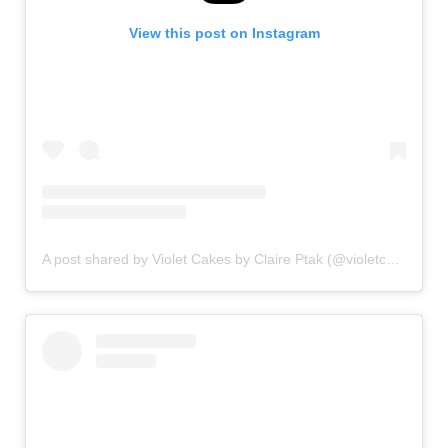
View this post on Instagram
A post shared by Violet Cakes by Claire Ptak (@violetcakeslondon)