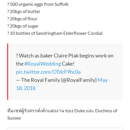
? 500 organic eggs from Suffolk
? 20kgs of butter
? 20kgs of flour
? 20kgs of sugar
? 10 bottles of Sandringham Elderflower Cordial
? Watch as baker Claire Ptak begins work on
the
#RoyalWedding
Cake!
pic.twitter.com/OTdcF9hc0a
— The Royal Family (@RoyalFamily)
May
18, 2018
ทีมเชฟผู้รังสรรค์เค้กแต่งงาน ของ Duke และ Duchess of
Sussex