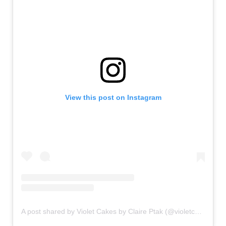
View this post on Instagram
A post shared by Violet Cakes by Claire Ptak (@violetcakeslondon)