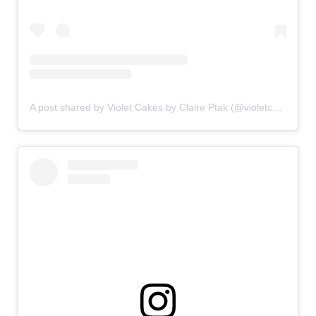
A post shared by Violet Cakes by Claire Ptak (@violetcakeslondon)