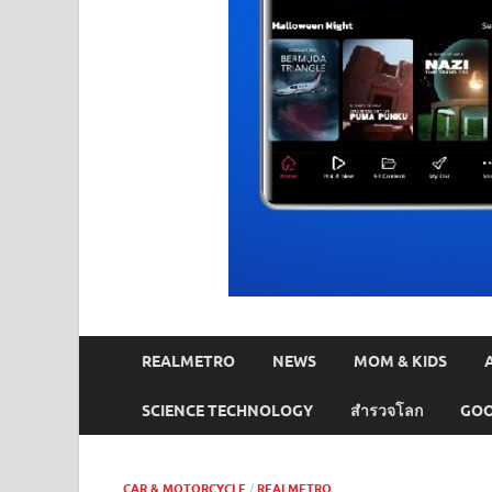
REALMETRO
NEWS
MOM & KIDS
SCIENCE TECHNOLOGY
สำรวจโลก
GOO
CAR & MOTORCYCLE
/
REALMETRO