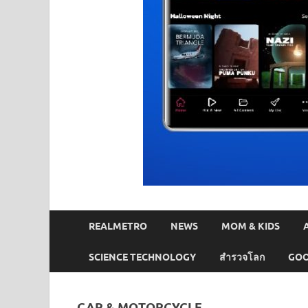
REALMETRO
NEWS
MOM & KIDS
SCIENCE TECHNOLOGY
สำรวจโลก
GOO
CAR & MOTORCYCLE