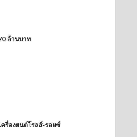
170 ล้านบาท
ื่องยนต์โรลส์-รอยซ์