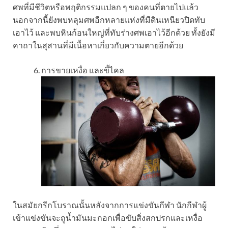
ศพที่มีชีวิตหรือพฤติกรรมแปลก ๆ ของคนที่ตายไปแล้ว
นอกจากนี้ยังพบหลุมศพอีกหลายแห่งที่มีดินเหนียวปิดทับ
เอาไว้ และพบหินก้อนใหญ่ที่ทับร่างศพเอาไว้อีกด้วย ทั้งยังมี
คาถาในสุสานที่มีเนื้อหาเกี่ยวกับความตายอีกด้วย
การขายเหงื่อ และขี้ไคล
ในสมัยกรีกโบราณนั้นหลังจากการแข่งขันกีฬา นักกีฬาผู้
เข้าแข่งขันจะถูน้ำมันมะกอกเพื่อขับสิ่งสกปรกและเหงื่อ