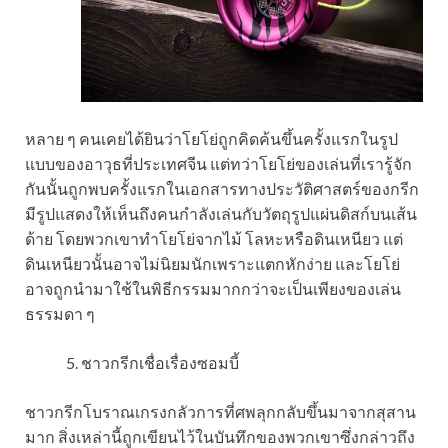
หลาย ๆ คนเคยได้ยินว่าโยโย่ถูกคิดค้นขึ้นครั้งแรกในรูป
แบบของอาวุธที่ประเทศจีน แต่ทว่าโยโย่ของเล่นที่เรารู้จัก
กันนั้นถูกพบครั้งแรกในเอกสารทางประวัติศาสตร์ของกรีก
มีรูปแสดงให้เห็นถึงคนกำลังเล่นกับวัตถุรูปแผ่นดิสก์บนเส้น
ด้าย โดยพวกเขาทำโยโย่จากไม้ โลหะหรือดินเหนียว แต่
ดินเหนียวนั้นอาจไม่นิยมนักเพราะแตกหักง่าย และโยโย่
อาจถูกนำมาใช้ในพิธีกรรมมากกว่าจะเป็นเพียงของเล่น
ธรรมดา ๆ
ชาวกรีกเชื่อเรื่องซอมบี้
ชาวกรีกโบราณเกรงกลัวการที่ศพลุกกลับขึ้นมาจากสุสาน
มาก สิ่งเหล่านี้ถูกเขียนไว้ในบันทึกของพวกเขาซึ่งกล่าวถึง