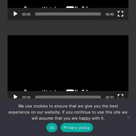
00:00
00:40
ตัว
เล่น
ไฟล์
วิดีโอ
00:00
00:32
We use cookies to ensure that we give you the best
experience on our website. If you continue to use this site we
will assume that you are happy with it.
Ok
Privacy policy
Powered by
WordPress
and
HitMag
.