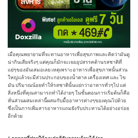
เมื่อคุณพยายามที่จะทานอาหารเพื่อสุขภาพและคิดว่ามันดู
น่ากินเสียจริงๆ แต่คุณก็มักจะเจออุปสรรคด้านรสชาติที่
แย่ๆของมันเสมอเลย เหตุเพราะอาหารเพื่อสุขภาพนั้นส่วน
ใหญ่แล้วจะมีส่วนประกอบของน้ำตาล เครื่องเทศ และ ไข
มัน ปริมาณน้อยทำให้รสชาตินั้นแย่กว่าอาหารทั่วๆไป แต่
สิ่งหนึ่งที่คุณสามารถทำได้ง่ายๆ ในขั้นตอนการเริ่มต้นก็คือ
หั่นส่วนผสมเหล่านี้ผสมกับมื้ออาหารต่างๆของคุณไปด้วย
ซึ่งเป็นการเพิ่มสารอาหารแถมยังรับประทานได้อย่างอร่อย
อีกด้วย