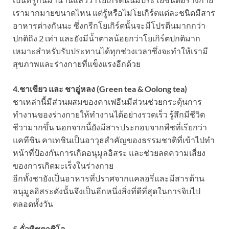
เรามากมายขนาดไหน แต่รู้หรือไม่โยเกิร์ตแต่ละชนิดมีสาร
อาหารต่างกันนะ ซึ่งกรีกโยเกิร์ตนั้นจะมีโปรตีนมากกว่า
ปกติถึง 2 เท่า และยังมีน้ำตาลน้อยกว่าโยเกิร์ตปกติมาก
เหมาะสำหรับรับประทานได้ทุกช่วงเวลาซึ่งจะทำให้เรามี
สุขภาพและร่างกายที่แข็งแรงอีกด้วย
4.ชาเขียว และ ชาอู่หลง (Green tea & Oolong tea)
ชาเหล่านี้มีส่วนผสมของคาเฟอีนมีส่วนช่วยกระตุ้นการ
ทำงานของร่างกายให้ทำงานได้อย่างรวดเร็ว รู้สึกมีชีวิต
ชีวามากขึ้น นอกจากนี้ยังมีสารประกอบจากพืชที่เรียกว่า
แคทีชิน คาเทชินเป็นอาวุธสำคัญของธรรมชาติที่เข้าไปทำ
หน้าที่ป้องกันการเกิดอนุมูลอิสระ และช่วยลดความเสี่ยง
ของการเกิดมะเร็งในร่างกาย
อีกทั้งชายังเป็นอาหารที่ปราศจากแคลอรี่และมีสารต้าน
อนุมูลอิสระดังนั้นจึงเป็นอีกหนึ่งสิ่งที่ดีที่สุดในการจิบไป
ตลอดทั้งวัน
5.ถั่วพิซตาชิโอ