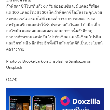
ถั่วพิสตาชิมีโปรตีนถึง 6 กรัมต่อออนซ์และมีแคลอรี่เพียง
แค่ 100 แคลอรี่ต่อถั่ว 30 เม็ด
ถั่วพิสตาชิโอ
มีสรรพคุณ
ช่วย
ลดคลอเรสเตอรอลได้ดี จนองค์การอาหารและยาของ
สหรัฐอเมริกาแนะนำให้รับประทานถั่ววันละ 1 กำมือ เพื่อ
ลดไขมัน และลดคอเลสเตอรอลนอกจากนั้นยังมีธาตุ
อาหารจำพวกฟอสฟอรัส โปรตัสเซียม แมกนีเซียม โปรตีน
และวิตามินบี 6 อีกด้วย อีกทั้งมีไขมันชนิดดีที่เป็นประโยชน์
ต่อร่างกาย
Photo by Brooke Lark on Unsplash & Sambazon on
Unsplash
(1174)