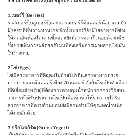
5 อาหารที่ช่วยให้คุณต่อสู้กับความอ้วนได้ง่าย
1.เบอร์รี่ (Berries)
ราสเบอร์รี่,บลูเบอร์รี่,และสตรอเบอร์รี่มีแคลอรี่น้อย แถมยัง
มีรสชาติที่หวานทานง่าย อีกทั้งเบอรร์รี่ยังมีใยอาหารที่ช่วย
ให้คุณอิ่มท้องได้นานขึ้นและยังมีสารฟลาโวนอยด์จากพืช
ซึ่งช่วยเพิ่มการผลิตฮอร์โมนที่ส่งเสริมการเผาผลาญไขมัน
ในร่างกาย
2.ไข่ (Eggs)
ไข่มีสารอาหารที่ดีอุดมไปด้วยโปรตีน,สารอาหารต่างๆ
มากมายและมีแคลอรี่เพียง 70 แคลอรี่ ดังนั้นไข่เป็นตัวเลือก
ที่ดีเยี่ยมสำหรับผู้ที่ต้องการควบคุมน้ำหนัก จากการวิจัยพบ
ว่าการที่ได้รับประทานไข่เป็นมื้อเช้าทำให้ร่างกายได้รับ
สารอาหารที่ครบถ้วนแถมยังมีส่วนช่วยให้คุณลดน้ำหนัก
ได้ง่ายอีกด้วย
3.กรีกโยเกิร์ต (Greek Yogurt)
เป็นที่รู้กันมานานแล้วว่าโยเกิร์ตนั้นมีประโยชน์ต่อร่างกาย