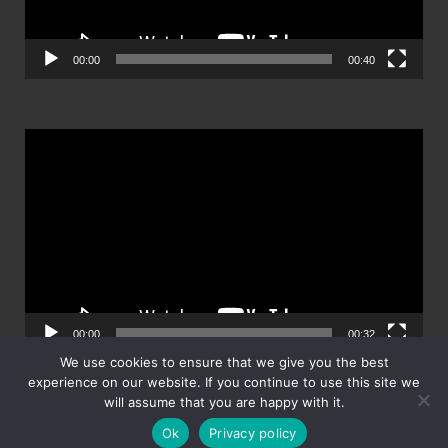
00:00
00:40
ตัว
เล่น
ไฟล์
วิดีโอ
00:00
00:32
We use cookies to ensure that we give you the best
experience on our website. If you continue to use this site we
will assume that you are happy with it.
Ok
Privacy policy
Powered by
WordPress
and
HitMag
.