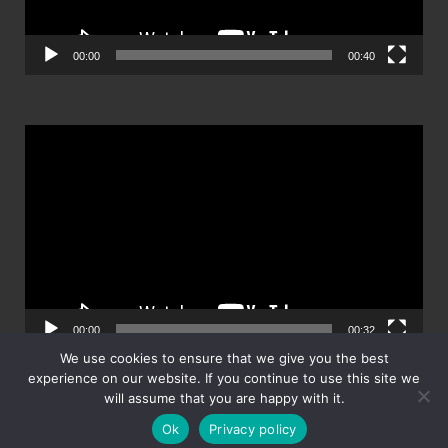
00:00
00:40
ตัว
เล่น
ไฟล์
วิดีโอ
00:00
00:32
We use cookies to ensure that we give you the best
experience on our website. If you continue to use this site we
will assume that you are happy with it.
Ok
Privacy policy
Powered by
WordPress
and
HitMag
.