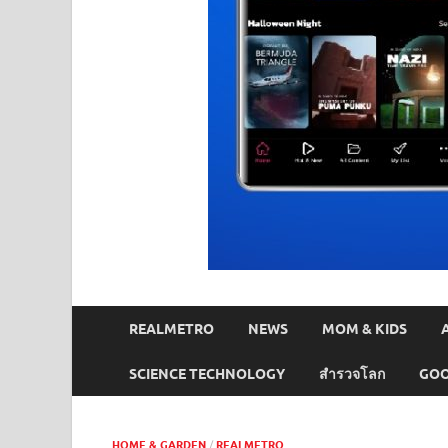
REALMETRO
NEWS
MOM & KIDS
SCIENCE TECHNOLOGY
สำรวจโลก
GOO
HOME & GARDEN
/
REALMETRO