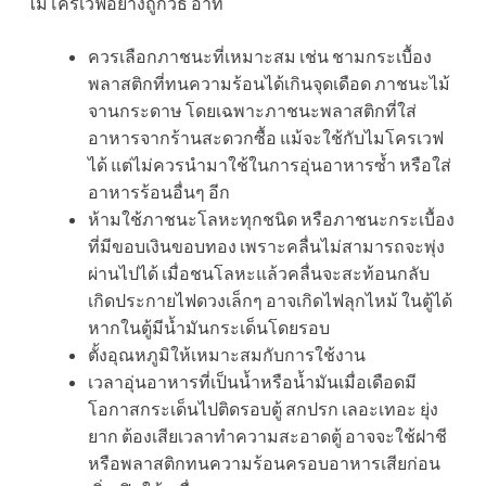
ไมโครเวฟอย่างถูกวิธี อาทิ
ควรเลือกภาชนะที่เหมาะสม เช่น ชามกระเบื้อง
พลาสติกที่ทนความร้อนได้เกินจุดเดือด ภาชนะไม้
จานกระดาษ โดยเฉพาะภาชนะพลาสติกที่ใส่
อาหารจากร้านสะดวกซื้อ แม้จะใช้กับไมโครเวฟ
ได้ แต่ไม่ควรนำมาใช้ในการอุ่นอาหารซ้ำ หรือใส่
อาหารร้อนอื่นๆ อีก
ห้ามใช้ภาชนะโลหะทุกชนิด หรือภาชนะกระเบื้อง
ที่มีขอบเงินขอบทอง เพราะคลื่นไม่สามารถจะพุ่ง
ผ่านไปได้ เมื่อชนโลหะแล้วคลื่นจะสะท้อนกลับ
เกิดประกายไฟดวงเล็กๆ อาจเกิดไฟลุกไหม้ ในตู้ได้
หากในตู้มีน้ำมันกระเด็นโดยรอบ
ตั้งอุณหภูมิให้เหมาะสมกับการใช้งาน
เวลาอุ่นอาหารที่เป็นน้ำหรือน้ำมันเมื่อเดือดมี
โอกาสกระเด็นไปติดรอบตู้ สกปรก เลอะเทอะ ยุ่ง
ยาก ต้องเสียเวลาทำความสะอาดตู้ อาจจะใช้ฝาชี
หรือพลาสติกทนความร้อนครอบอาหารเสียก่อน