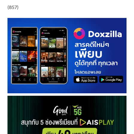
(857)