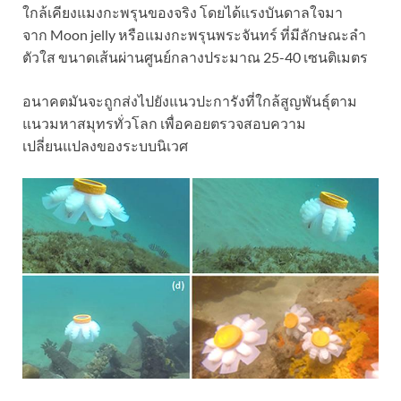
ใกล้เคียงแมงกะพรุนของจริง โดยได้แรงบันดาลใจมา
จาก Moon jelly หรือแมงกะพรุนพระจันทร์ ที่มีลักษณะลำ
ตัวใส ขนาดเส้นผ่านศูนย์กลางประมาณ 25-40 เซนติเมตร
อนาคตมันจะถูกส่งไปยังแนวปะการังที่ใกล้สูญพันธุ์ตาม
แนวมหาสมุทร
ทั่ว
โลก เพื่อคอยตรวจสอบความ
เปลี่ยนแปลงของระบบนิเวศ