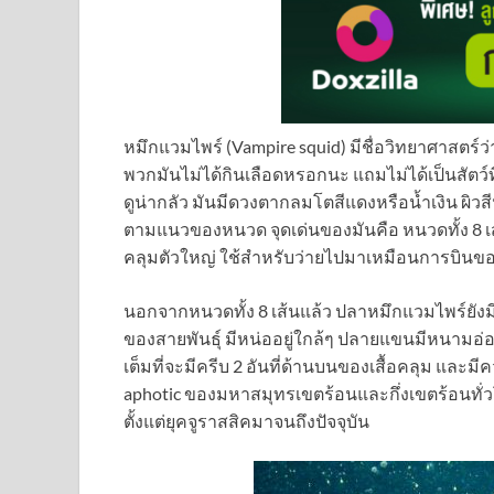
หมึกแวมไพร์ (Vampire squid) มีชื่อวิทยาศาสตร์ว่
พวกมันไม่ได้กินเลือดหรอกนะ แถมไม่ได้เป็นสัตว์ที
ดูน่ากลัว มันมีดวงตากลมโตสีแดงหรือน้ำเงิน ผิ
ตามแนวของหนวด จุดเด่นของมันคือ หนวดทั้ง 8 เส้น
คลุมตัวใหญ่ ใช้สำหรับว่ายไปมาเหมือนการบินข
นอกจากหนวดทั้ง 8 เส้นแล้ว ปลาหมึกแวมไพร์ยังมี
ของสายพันธุ์ มีหน่ออยู่ใกล้ๆ ปลายแขนมีหนามอ่อนๆ 
เต็มที่จะมีครีบ 2 อันที่ด้านบนของเสื้อคลุม และ
aphotic ของมหาสมุทรเขตร้อนและกึ่งเขตร้อนทั่วโล
ตั้งแต่ยุคจูราสสิคมาจนถึงปัจจุบัน