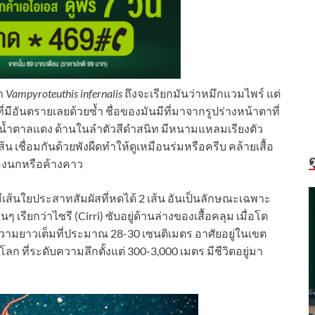
า
Vampyroteuthis infernalis
ถึงจะเรียกมันว่าหมึกแวมไพร์ แต่
่มีอันตรายเลยด้วยซ้ำ ชื่อของมันมีที่มาจากรูปร่างหน้าตาที่
วสีน้ำตาลแดง ด้านในลำตัวสีดำสนิท มีหนามแหลมเรียงตัว
 เชื่อมกันด้วยพังผืดทำให้ดูเหมือนร่มหรือครีบ คล้ายเสื้อ
ด
องนกหรือค้างคาว
เส้นใยประสาทสัมผัสที่หดได้ 2 เส้น อันเป็นลักษณะเฉพาะ
เรียกว่าไซรี (Cirri) ซับอยู่ด้านล่างของเสื้อคลุม เมื่อโต
มีความยาวเต็มที่ประมาณ 28-30 เซนติเมตร อาศัยอยู่ในเขต
ก ที่ระดับความลึกตั้งแต่ 300-3,000 เมตร มีชีวิตอยู่มา