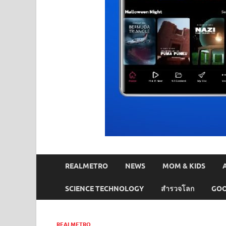
REALMETRO
NEWS
MOM & KIDS
SCIENCE TECHNOLOGY
สำรวจโลก
GOO
REALMETRO