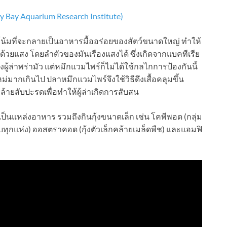
 Bay Aquarium Research Institute)
น้มที่จะกลายเป็นอาหารมื้ออร่อยของสัตว์ขนาดใหญ่ ทำให้
้วยแสง โดยลำตัวของมันเรืองแสงได้ ซึ่งเกิดจากแบคทีเรีย
องผู้ล่าพร่ามัว แต่หมึกแวมไพร์ก็ไม่ได้ใช้กลไกการป้องกันนี้
่มากเกินไป ปลาหมึกแวมไพร์จึงใช้วิธีดึงเสื้อคลุมขึ้น
ล้ายสับปะรดเพื่อทำให้ผู้ล่าเกิดการสับสน
ป็นแหล่งอาหาร รวมถึงกินกุ้งขนาดเล็ก เช่น โคพีพอด (กลุ่ม
อบทุกแห่ง) ออสตราคอด (กุ้งตัวเล็กคล้ายเมล็ดพืช) และแอมฟิ