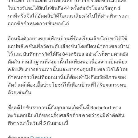
15 เมตร ได้ยินเสียงไก่โดยเฉลี่ย 10-14 ครั้งต่อชั่วโมง และ
ในบางวันจะได้ยินไก่ขันถึง 44 ครั้งต่อชั่วโมง หรือทุก 1
นาทีครึ่ง จึงได้อัดคลิปวิดีโอและเสียงส่งไปให้ศาลพิจารณา
ออกข้อกำหนดการขันของไก่
อีกหนึ่งตัวอย่างของเพื่อนบ้านที่ร้องเรียนเสียงไก่ เขาได้ใช้
แอปพลิเคชันเพื่อวัดระดับเสียงขัน โดยปิดหน้าต่างของบ้าน
ไว้ และบันทึกการวัดได้ถึง 84 เดซิเบล อย่างไรก็ตามศาลยัง
ตัดสินว่าหลักฐานที่ส่งมานั้นไม่เพียงพอ เนื่องจากเป็นเพียง
คลิปเสียงบางส่วนเท่านั้นและยากจะคุมเสียงของไก่ได้ โดย
กำหนดการใหม่ที่ออกมานั้นก็ต้องคำนึงถึงสวัสดิภาพของ
สัตว์ แต่ก็ต้องเอื้อประโยชน์ให้เพื่อนบ้านที่ได้รับผลกระทบ
ด้วยเช่นกัน
ซึ่งคดีไก่ขันรบกวนนี้ยังลุกลามเกิดขึ้นที่ Rochefort ทาง
ตะวันตกเฉียงใต้ของฝรั่งเศสอีกด้วย คาดว่าจะมีคำตัดสิน
พิจารณาในวันที่ 5 กันยายนนี้
ข้อมูลจาก
Euronews