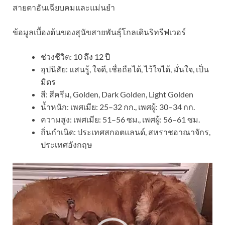
สายตาอันเฉีย
บคมและแม่นยำ
ข้อมูลเบื้องต้นของสุนัขสายพันธุ์โ
กลเดินริทรีฟเวอร์
ช่วงชีวิต: 10 ถึง 12 ปี
อุปนิสัย: แสนรู้, ใจดี, เชื่อถือได้, ไว้ใจได้, มั่นใจ, เป็น
มิตร
สี: สีครีม, Golden, Dark Golden, Light Golden
น้ำหนัก: เพศเมีย: 25–32 กก., เพศผู้: 30–34 กก.
ความสูง: เพศเมีย: 51–56 ซม., เพศผู้: 56–61 ซม.
ถิ่นกำเนิด: ประเทศสกอตแลนด์, สหราชอาณาจักร,
ประเทศอังกฤษ
ตัว
เล่น
ไฟล์
วิดีโอ