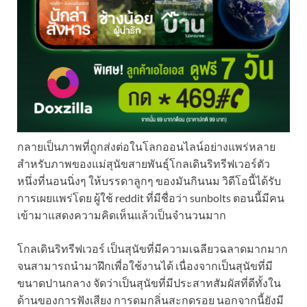
กลายเป็นภาพที่ถูกส่งต่อในโ
ลกออนไลน์อย่างแพร่หลาย
สำหร
ับภาพของแม่สุนัขสายพันธุ์โ
กลเดินริทรีฟเวอร์ตัว
หนึ่งท
ี่นอนนิ่งๆ ให้บรรดาลูกๆ ของมันกินนม วิดีโอนี้ได้รับ
การเผยแพร่โ
ดย ผู้ใช้ reddit ที่มีชื่อว่า sunbolts ตอนนี้มีคน
เข้ามาแสดงความคิ
ดเห็นแล้วเป็นจำนวนมาก
โกลเดินริทรีฟเวอร์ เป็นสุนัขที่มีความเฉลียวฉล
าดมากมาก
จนสามารถนำมาฝึกเพื
่อใช้งานได้ เนื่องจากเป็นสุนัขที่มี
ขนา
ดปานกลาง
จัดว่าเป็นสุนัขที่มีประสาท
สัมผัสที่ดีทั้งใน
ด้านของกา
รฟังเสียง การดมกลิ่นสะกดรอย นอกจากนี้ยังมี