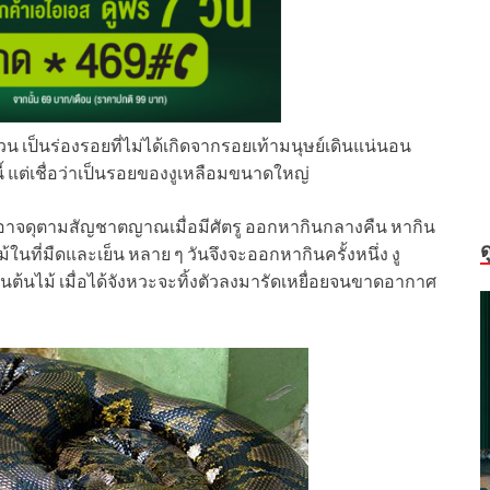
สวน เป็นร่องรอยที่ไม่ได้เกิดจากรอยเท้ามนุษย์เดินแน่นอน
ี้ แต่เชื่อว่าเป็นรอยของงูเหลือมขนาดใหญ่
 และอาจดุตามสัญชาตญาณเมื่อมีศัตรู ออกหากินกลางคืน หากิน
ด
ที่มืดและเย็น หลาย ๆ วันจึงจะออกหากินครั้งหนึ่ง งู
นต้นไม้ เมื่อได้จังหวะจะทิ้งตัวลงมารัดเหยื่อยจนขาดอากาศ