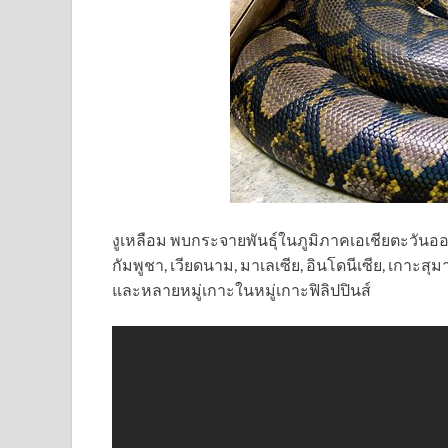
งูเหลือม พบกระจายพันธุ์ในภูมิภาคเอเชียตะวันออกเ
กัมพูชา, เวียดนาม, มาเลเซีย, อินโดนีเซีย, เกาะสุ
และหลายหมู่เกาะในหมู่เกาะฟิลิปปินส์