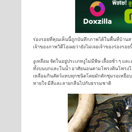
ร่องรอยที่คุณเห็นนี้ถูกบันทึกภาพได้ในพื้นที่บ้าน
เจ้าของภาพวิดีโอเผยว่ายังไม่เจอเจ้าของร่องรอยน
งูเหลือม จัดในอยู่ประเภทงูไม่มีพิษ เลื้อยช้า ๆ
ทั้งบนบกและในน้ำ อาศัยนอนตามโพรงดินโพรงไม้ใน
เหลือมกินสัตว์แทบทุกชนิดโดยมักดักซุ่มรอเหยื่อบ
หายใจ มีสีและลายกลืนไปกับธรรมชาติ