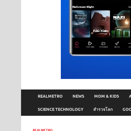
REALMETRO
NEWS
MOM & KIDS
SCIENCE TECHNOLOGY
สำรวจโลก
GOO
REALMETRO