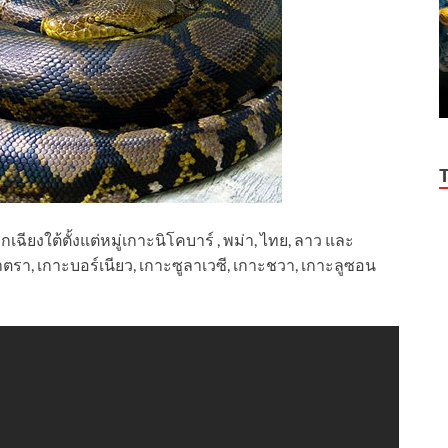
ฉียงใต้ตั้งแต่หมู่เกาะนิโคบาร์ , พม่า, ไทย, ลาว และ
มาตรา, เกาะบอร์เนียว, เกาะซูลาเวซี, เกาะชวา, เกาะลูซอน