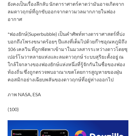
ยังคงเป็นเรื่องลึกลับ นักดาราศาตร์คาดว่ามันอาจเกิดจาก
ลมดาวฤกษ์ที่ถูกขับออกจากดาวมวลมากภายในฟอง
อากาศ
*ฟองยักษ์(Superbubble) เป็นคำศัพท์ทางดาราศาสตร์ที่บ่ง
บอกถึงโพรงขนาดร้อยๆ ปีแสงที่เต็มไปด้วยก๊าซอุณหภูมิถึง
106 เคลวิน ที่ถูกพัดพาเข้ามาในมวลสารระหว่างดาวโดยซุ
เปอร์โนวาหลายแห่งและลมดาวฤกษ์ ระบบสุริยะตั้งอยู่ ณ
ใกล้ใจกลางของฟองยักษ์แห่งหนึ่งที่รู้จักกันในชื่อของฟอง
ท้องถิ่น ซึ่งถูกตรวจพบอาณาเขตโดยการสูญหายของฝุ่น
คอสมิกอย่างเฉียบพลันของดาวฤกษ์ที่อยู่ห่างออกไป
ภาพ NASA, ESA
(100)