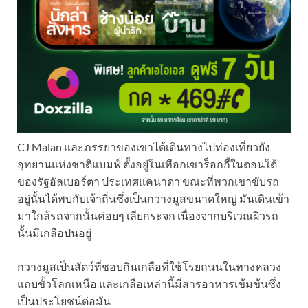
CJ Malan และภรรยาของเขาได้เดินทางไปท่องเที่ยวยัง
อุทยานแห่งชาติแบมฟ์ ตั้งอยู่ในเทือกเขาร็อกกี้ในตอนใต้
ของรัฐอัลเบอร์ตา ประเทศแคนาดา ขณะที่พวกเขาขับรถ
อยู่นั้นได้พบกับเจ้าถิ่นซึ่งเป็นกวางมูสขนาดใหญ่ มันเดินเข้า
มาใกล้รถจากนั้นค่อยๆ เลียกระจก เนื่องจากบริเวณผิวรถ
นั้นมีเกลือปนอยู่
กวางมูสเป็นสัตว์ที่ชอบกินเกลือที่ใช้โรยถนนในทางหลวง
แถบขั้วโลกเหนือ และเกลือเหล่านี้มีสารอาหารเข้มข้นซึ่ง
เป็นประโยชน์ต่อมัน