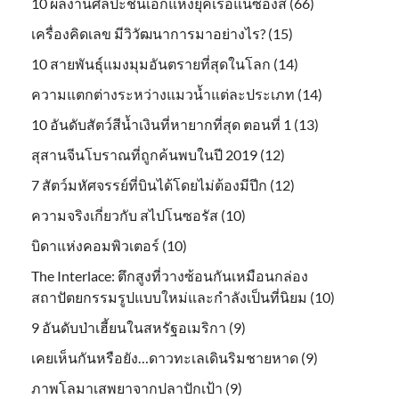
10 ผลงานศิลปะชิ้นเอกแห่งยุคเรอแนซ็องส์ (66)
เครื่องคิดเลข มีวิวัฒนาการมาอย่างไร? (15)
10 สายพันธุ์แมงมุมอันตรายที่สุดในโลก (14)
ความแตกต่างระหว่างแมวน้ำแต่ละประเภท (14)
10 อันดับสัตว์สีน้ำเงินที่หายากที่สุด ตอนที่ 1 (13)
สุสานจีนโบราณที่ถูกค้นพบในปี 2019 (12)
7 สัตว์มหัศจรรย์ที่บินได้โดยไม่ต้องมีปีก (12)
ความจริงเกี่ยวกับ สไปโนซอรัส (10)
บิดาแห่งคอมพิวเตอร์ (10)
The Interlace: ตึกสูงที่วางซ้อนกันเหมือนกล่อง
สถาปัตยกรรมรูปแบบใหม่และกำลังเป็นที่นิยม (10)
9 อันดับป่าเฮี้ยนในสหรัฐอเมริกา (9)
เคยเห็นกันหรือยัง…ดาวทะเลเดินริมชายหาด (9)
ภาพโลมาเสพยาจากปลาปักเป้า (9)