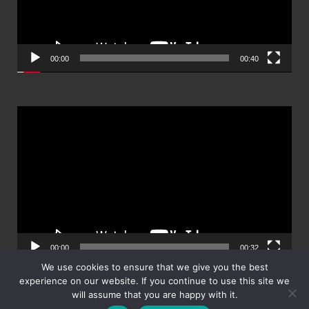
00:00
00:40
ตัว
เล่น
ไฟล์
วิดีโอ
00:00
00:32
We use cookies to ensure that we give you the best
experience on our website. If you continue to use this site we
will assume that you are happy with it.