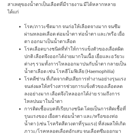
สาเหตุของน้ำตาเป็นเลือดที่มีรายงาน มีได้หลากหลาย
ได้แก่
โรค/ภาวะซีดมาก จนก่อให้เลือดจางมาก จนซึม
ผ่านหลอดเลือด ต่อมน้ำตา ท่อน้ำตา และ/หรือ เยื่อ
ตา ออกมาเป็นน้ำตาเลือด
โรคเลือดบางชนิดที่ทำให้การแข็งตัวของเลือดผิด
ปกติ เลือดจึงออกได้ง่ายมากในเนื้อ เยื่อและอวัยวะ
ต่างๆ รวมทั้งการไหลออกมาปนกับน้ำตา กลายเป็น
น้ำตาเลือด เช่น โรคฮีโมฟิเลีย (Haemophilia)
โรคดีซ่าน ที่เกิดจากตับเสียการทำงานอย่างรุนแรง
จนส่งผลให้สร้างสารช่วยการแข็งตัวของเลือดลด
ลงอย่างมาก เลือดจึงไหลออกได้ง่าย รวมถึงการ
ไหลปนมาในน้ำตา
การติดเชื้อแบคทีเรียบางชนิด โดยเป็นการติดเชื้อที่
รุนแรงของ เยื่อตา ต่อมน้ำตา และ/หรือของท่อ
น้ำตา (เช่น โรคริดสีดวงตาที่รุนแรง) ที่ส่งผลให้เกิด
ภาวะ/โรคหลอดเลือดอักเสบ จนเลือดซึมออกมา