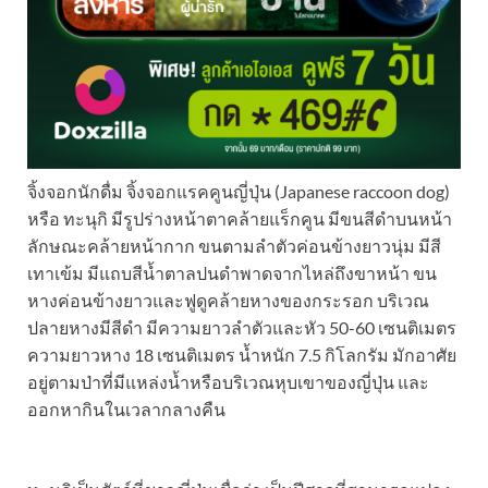
จิ้งจอกนักดื่ม จิ้งจอกแรคคูนญี่ปุ่น (Japanese raccoon dog)
หรือ ทะนุกิ มีรูปร่างหน้าตาคล้ายแร็กคูน มีขนสีดำบนหน้า
ลักษณะคล้ายหน้ากาก ขนตามลำตัวค่อนข้างยาวนุ่ม มีสี
เทาเข้ม มีแถบสีน้ำตาลปนดำพาดจากไหล่ถึงขาหน้า ขน
หางค่อนข้างยาวและฟูดูคล้ายหางของกระรอก บริเวณ
ปลายหางมีสีดำ มีความยาวลำตัวและหัว 50-60 เซนติเมตร
ความยาวหาง 18 เซนติเมตร น้ำหนัก 7.5 กิโลกรัม มักอาศัย
อยู่ตามป่าที่มีแหล่งน้ำหรือบริเวณหุบเขาของญี่ปุ่น และ
ออกหากินในเวลากลางคืน