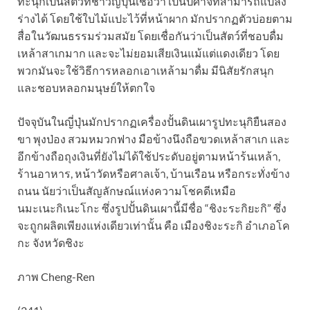
ทะนุกิเป็นสัตว์ที่ชาวญี่ปุ่นเชื่อว่า เป็นปีศาจที่สามารถแปลง
ร่างได้ โดยใช้ใบไม้แปะไว้ที่หน้าผาก มักปรากฏตัวบ่อยตาม
สื่อในวัฒนธรรมร่วมสมัย โดยเชื่อกันว่าเป็นสัตว์ที่ชอบดื่ม
เหล้าสาเกมาก และจะไม่ยอมเสียเงินแม้แต่แดงเดียว โดย
พวกมันจะใช้วิธีการหลอกเอาเหล้ามาดื่ม มีนิสัยรักสนุก
และชอบหลอกมนุษย์ให้ตกใจ
ปัจจุบันในญี่ปุ่นมักปรากฏเครื่องปั้นดินเผารูปทะนุกิยืนสอง
ขา พุงป่อง สวมหมวกฟาง มือข้างนึงถือขวดเหล้าสาเก และ
อีกข้างถือถุงเงินที่ยังไม่ได้ใช้ประดับอยู่ตามหน้าร้นเหล้า,
ร้านอาหาร, หน้าวัดหรือศาลเจ้า, บ้านเรือน หรือกระทั่งข้าง
ถนน นัยว่าเป็นสัญลักษณ์แห่งความโชคดีเหมือ
นมะเนะกิเนะโกะ ซึ่งรูปปั้นดินเผานี้มีชื่อ “ชิงะระกิยะกิ” ซึ่ง
จะถูกผลิตเพียงแห่งเดียวเท่านั้น คือ เมืองชิงะระกิ อำเภอโค
กะ จังหวัดชิงะ
ภาพ Cheng-Ren